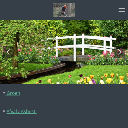
Ga
direct
naar
de
hoofdinhoud
*
Groen
*
Afval / Asbest