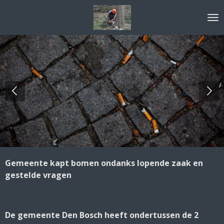
Ga
direct
naar
de
hoofdinhoud
Gemeente kapt bomen ondanks lopende zaak en
gestelde vragen
De gemeente Den Bosch heeft ondertussen de 2