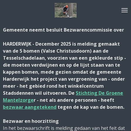
Ga
direct
naar
de
Gemeente neemt besluit Bezwarencommissie over
hoofdinhoud
HARDERWIJK - December 2025 is melding gemaakt
van de 5 bomen (Valse Christusdoorn) aan de
Tesselschadelaan, voorzien van een gekleurde stip -
die moeten verdwijnen en op de lijst staan van te
kappen bomen, mede gezien omdat de gemeente
Harderwijk het project van vergroening van - onder
meer - het gebied rond het winkelcentrum
Stadsdennen wil uitvoeren. De
Stichting De Groene
Mantelzorge
r - net als andere personen - heeft
bezwaar aangetekend
tegen de kap van de bomen.
Bezwaar en hoorzitting
In het bezwaarschrift is melding gedaan van het feit dat